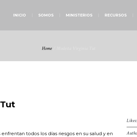
INICIO
SOMOS
MINISTERIOS
RECURSOS
Modesta Virginia Tut
Home
/
Modesta Virginia Tut
 Tut
Likes
Autho
frentan todos los días riesgos en su salud y en